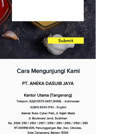
Submit
Cara Mengunjungi Kami
PT. ANEKA DASUIB JAYA
Kantor Utama (Tangerang)
Telepon:
62)21-5573-3457 (3458)
- Indonesian
62)813-8545-1743
- English
Alamat: Ruko Cyber Park, Jl. Gajah Mada
Jl. Boulevard Jend. Sudirman
No.
2139/ 2151 / 2153 / 2157 / 2159 / 2161 / 2165 / 2159 / 2161
RT.001/RW.009, Panunggangan Bar., Kec. Cibodas,
Kota Tangerang, Banten 15139