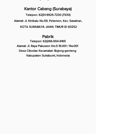
Kantor Cabang (Surabaya)
Telepon:
62)31-9925-7230 (7330)
Alamat: Jl. Kinibalu No.59, Petemon, Kec. Sawahan,
KOTA SURABAYA JAWA TIMUR ID 60252
Pabrik
Telepon:
62)266-654-6165
Alamat: Jl. Raya Pakuwon Km.5 Rt.001 / Rw.001
Desa Cibodas Kecamatan Bojong-genteng
Kabupaten Sukabumi, Indonesia