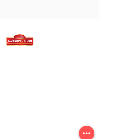
Kantor Pusat Tangerang
62)21-5573-3457
/58/59 - Indonesian
Whatsapp :
62 821-2982-5144
Ruko Cyber Park, Jl. Gajah Mada
Jl. Boulevard Jend. Sudirman
No. 2139/ 2151 / 2153 / 2157 / 2159 / 2161 / 2165 /
2159 / 2161, RT.001/RW.009, Panunggangan Bar.,
Kec. Cibodas, Kota Tangerang, Banten 15139
Indonesia
International Marketing
marketing.javasuperfood@gmail.com
081181486802
Pabrik Sukabumi
62)266-654-6165