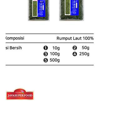
탕그랑 본사
62)21-5573-3457
/58/59 - 영어
왓츠앱 :
62 821-2982-5144
Ruko Cyber Park, Jl. Gajah Mada
Jl. Boulevard Jend. Sudirman No.2159/2161,