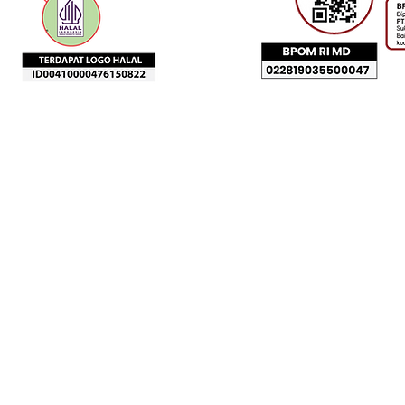
스카부미 팩토리
수라
62)266-654-6165
62
)31
왓츠앱 
Jl. Raya Pakuwon Km.5 Rt.001 / Rw.001