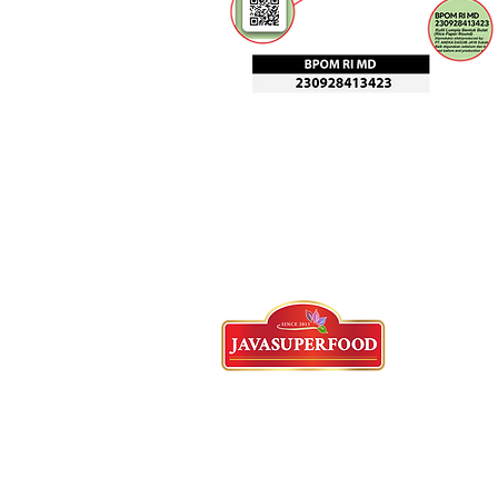
탕그랑 본사
62)21-5573-3457/58/59 - 영어
왓츠앱 : 62 821-2982-5144