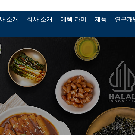
사 소개
회사 소개
메렉 카미
제품
연구개