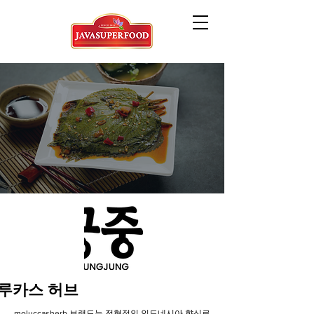
루카스 허브
moluccasherb 브랜드는 전형적인 인도네시아 향신료