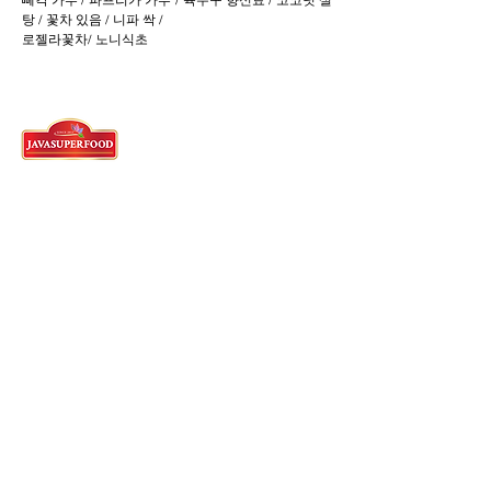
뻬칵 가루 / 파프리카 가루 / 육두구 향신료 / 코코넛 설
탕 / 꽃차 있음 / 니파 싹 /
로젤라꽃차/ 노니식초
탕그랑 본사
62)21-5573-3457
/58/59 - 영어
왓츠앱 :
62 821-2982-5144
Ruko Cyber Park, Jl. Gajah Mada
Jl. Boulevard Jend. Sudirman No.2159/2161,
RT.001/RW.009, Panunggangan Bar.,
Kec. Cibodas, Kota Tangerang, Banten 15139
Indonesia
영어를 구사하는 에이전트
62)812-9882-5270
스카부미 팩토리