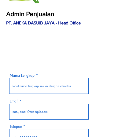
Admin Penjualan
PT. ANEKA DASUIB JAYA - Head Office
Lamar Sekarang
Bergabunglah dengan tim kami dan
jadilah bagian dari perjalanan sukses
yang penuh tantangan dan kesempatan!
Nama Lengkap
Email
Telepon