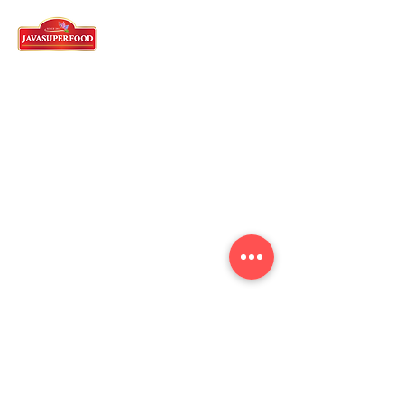
탕그랑 본사
62)21-5573-3457
/58/59 - 영어
왓츠앱 :
62 821-2982-5144
Ruko Cyber Park, Jl. Gajah Mada
Jl. Boulevard Jend. Sudirman No.2159/2161,
RT.001/RW.009, Panunggangan Bar.,
Kec. Cibodas, Kota Tangerang, Banten 15139
Indonesia
영어를 구사하는 에이전트
62)812-9882-5270
스카부미 팩토리
62)266-654-6165
Jl. Raya Pakuwon Km.5 Rt.001 / Rw.001
Desa Cibodas Kecamatan Bojonggenteng
Kabupaten Sukabumi, Indonesia