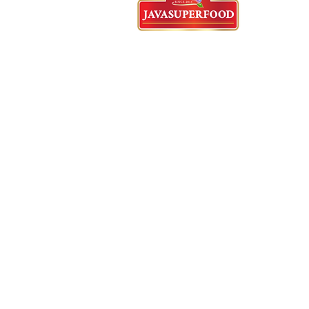
Tangerang Head Office
62)21-5573-3457/58/59 - English
Whatsapp : 62 821-2982-5144
Cyberpark Ruko, Jl. Gajah Mada
Jl. Boulevard
Sudirman No.2159/216
RT.001/RW.009, Panungnggang
Bar.,
Cibodas, Tangerang City, Ban
15139
Indonesia
English Speaking Agent
62)812-9882-5270
E
mail :
Anekadasuib.jaya@gmail.c