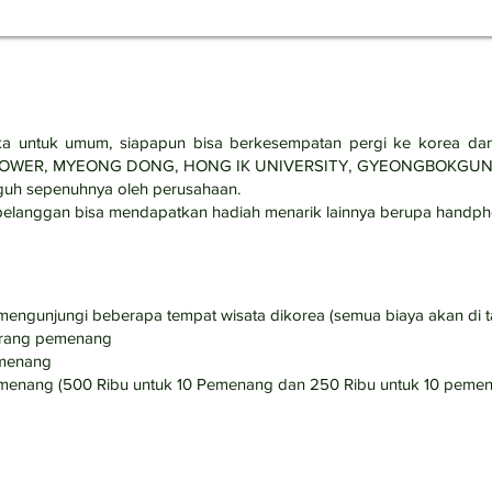
ka untuk umum, siapapun bisa berkesempatan pergi ke korea da
MSAN TOWER, MYEONG DONG, HONG IK UNIVERSITY, GYEONGBOK
guh sepenuhnya oleh perusahaan.
 pelanggan bisa mendapatkan hadiah menarik lainnya berupa handphon
n mengunjungi beberapa tempat wisata dikorea (semua biaya akan di
 orang pemenang
emenang
 pemenang (500 Ribu untuk 10 Pemenang dan 250 Ribu untuk 10 peme