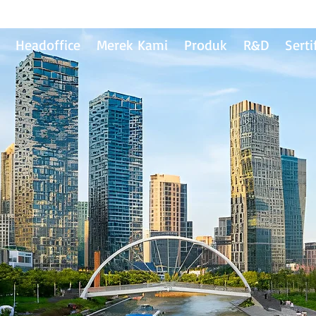
Headoffice
Merek Kami
Produk
R&D
Serti